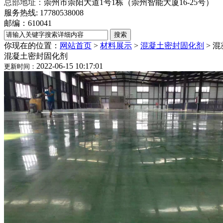
总部地址：
崇州市崇阳大道1号1栋（崇州智能大厦16-25号）
服务热线: 17780538008
邮编：610041
你现在的位置：
网站首页
>
材料展示
>
混凝土密封固化剂
>
混
混凝土密封固化剂
2022-06-15 10:17:01
更新时间：