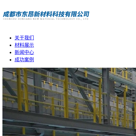
关于我们
材料展示
新闻中心
成功案例